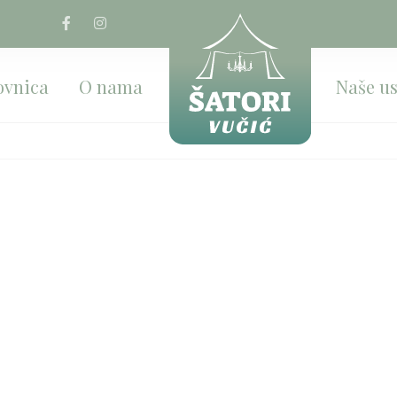
ovnica
O nama
Naše u