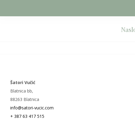
Nasl
Šatori Vučić
Blatnica bb,
88263 Blatnica
info@satori-vucic.com
+ 387 63 417 515